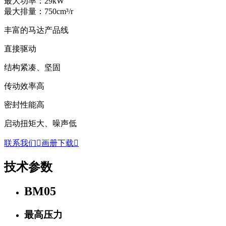
最大功率：29kW
最大排量：750cm³/r
丰富的马达产品线
直接驱动
结构紧凑、坚固
传动效率高
密封性能高
启动扭矩大、噪声低
联系我们

画册下载

技术参数
BM05
最高压力