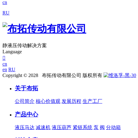
cn
RU
静液压传动解决方案
Language

cn
en
RU
Copyright © 2028 布拓传动有限公司 版权所有
关于布拓
公司简介
核心价值观
发展历程
生产工厂
产品中心
液压马达
减速机
液压葫芦
紧链系统
泵
阀
分动箱