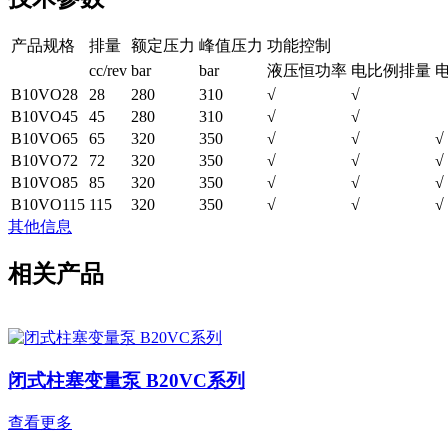
产品规格
排量
额定压力
峰值压力
功能控制
cc/rev
bar
bar
液压恒功率
电比例排量
B10VO28
28
280
310
√
√
B10VO45
45
280
310
√
√
B10VO65
65
320
350
√
√
√
B10VO72
72
320
350
√
√
√
B10VO85
85
320
350
√
√
√
B10VO115
115
320
350
√
√
√
其他信息
相关产品
闭式柱塞变量泵 B20VC系列
查看更多