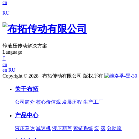
cn
RU
静液压传动解决方案
Language

cn
en
RU
Copyright © 2028 布拓传动有限公司 版权所有
关于布拓
公司简介
核心价值观
发展历程
生产工厂
产品中心
液压马达
减速机
液压葫芦
紧链系统
泵
阀
分动箱