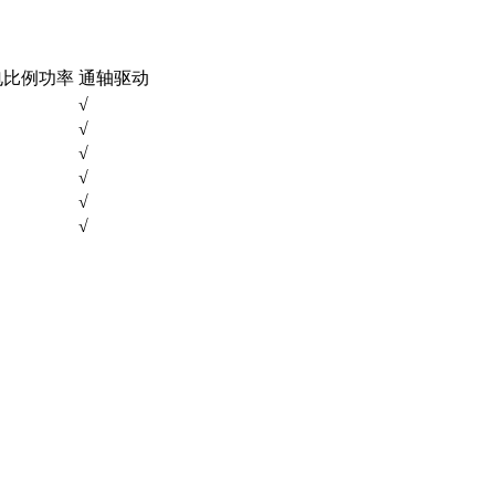
电比例功率
通轴驱动
√
√
√
√
√
√